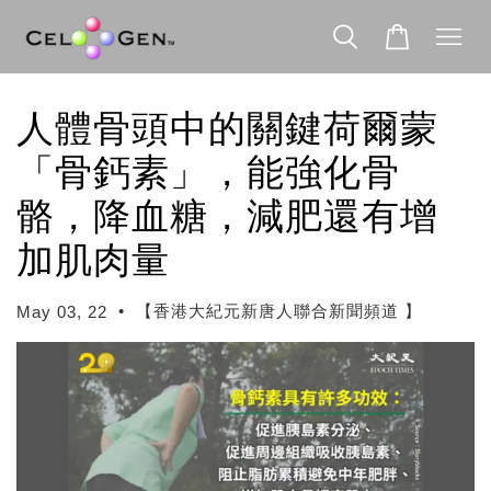
人體骨頭中的關鍵荷爾蒙
「骨鈣素」，能強化骨
骼，降血糖，減肥還有增
加肌肉量
•
【香港大紀元新唐人聯合新聞頻道 】
May 03, 22