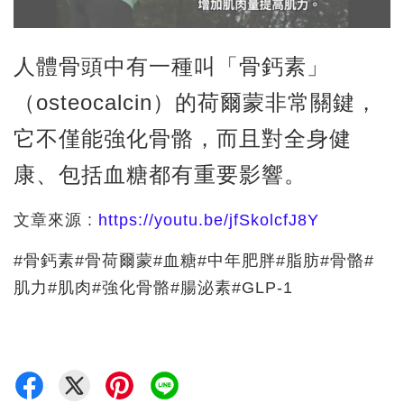
人體骨頭中有一種叫「骨鈣素」
（osteocalcin）的荷爾蒙非常關鍵，
它不僅能強化骨骼，而且對全身健
康、包括血糖都有重要影響。
文章來源 :
https://youtu.be/jfSkolcfJ8Y
#骨鈣素#骨荷爾蒙#血糖#中年肥胖#脂肪#骨骼#
肌力#肌肉#強化骨骼#腸泌素#GLP-1