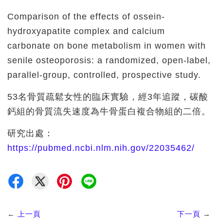
Comparison of the effects of ossein-
hydroxyapatite complex and calcium
carbonate on bone metabolism in women with
senile osteoporosis: a randomized, open-label,
parallel-group, controlled, prospective study.
53名骨質疏鬆女性的臨床實驗，經3年追蹤，碳酸
鈣組的骨質流失速度為牛骨蛋白複合物組的二倍。
研究出處：
https://pubmed.ncbi.nlm.nih.gov/22035462/
←
上一頁
下一頁
→