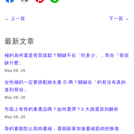
←
上一頁
下一頁
→
最新文章
補鈣為何還是骨質疏鬆？關鍵不在「吃多少」，而在「骨頭
缺什麼」
May 08, 26
女性補鈣一定要搭配維生素 D 嗎？關鍵在「鈣有沒有真的
進到骨頭」
May 08, 26
市面上有骨鈣素產品嗎？如何選擇？3 大挑選原則解析
May 08, 26
骨鈣素能防止肌肉萎縮，還能顯著加速萎縮肌肉的恢復