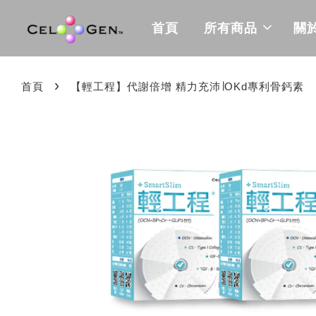
首頁
所有商品
關
›
首頁
【輕工程】代謝倍增 精力充沛∣OKd專利骨鈣素