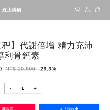
線上購物
工程】代謝倍增 精力充沛
d專利骨鈣素
60
NT$ 10,800
-26.3%
-
+
立即購買
加入購物車