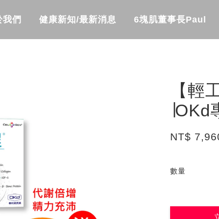
於我們
健康新知/最新消息
6塊肌董事長Paul
【輕
∣OK
NT$ 7,9
數量