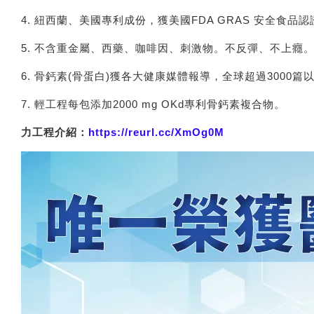
4. 紐西蘭、美國專利成份，獲美國FDA GRAS 安全食品認
5. 不含重金屬、西藥、咖啡因、刺激物。不反彈、不上癮
6. 骨鈣素(骨蛋白)獲各大健康媒體報導，全球超過3000
7. 輕工程每包添加2000 mg OKd專利骨鈣素複合物。
力工程介紹：
https://reurl.cc/XmOg0M