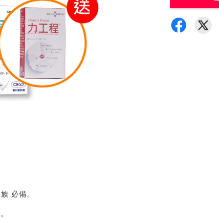
動族 必備。
康。